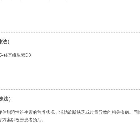
珠法）
5-羟基维生素D3
珠法）
评估脂溶性维生素的营养状况，辅助诊断缺乏或过量导致的相关疾病。同
疗方案以改善患者预后。