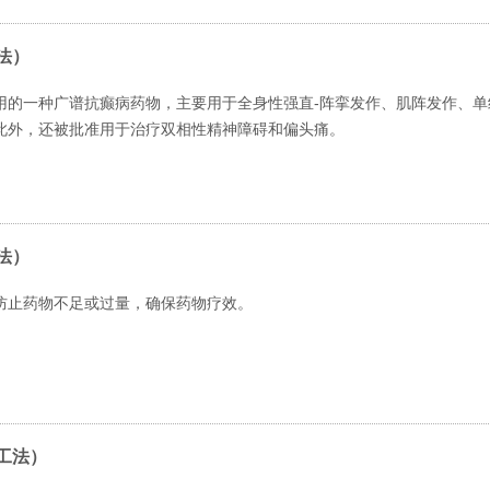
法）
用的一种广谱抗癫病药物，主要用于全身性强直-阵挛发作、肌阵发作、单
此外，还被批准用于治疗双相性精神障碍和偏头痛。
法）
防止药物不足或过量，确保药物疗效。
工法）