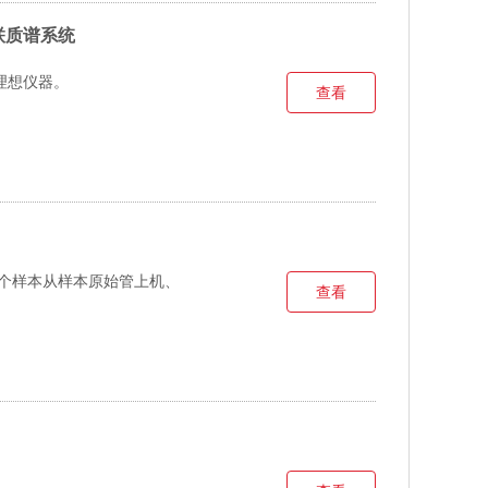
谱串联质谱系统
理想仪器。
查看
96个样本从样本原始管上机、
查看