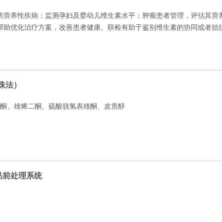
防营养性疾病；监测孕妇及婴幼儿维生素水平；肿瘤患者管理，评估其营
帮助优化治疗方案，改善患者健康。联检有助于鉴别维生素的协同或者拮
珠法）
孕酮、雄烯二酮、硫酸脱氢表雄酮、皮质醇
 样品前处理系统