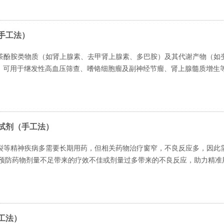
手工法）
茶酚胺类物质（如肾上腺素、去甲肾上腺素、多巴胺）及其代谢产物（如
），可用于继发性高血压筛查、嗜铬细胞瘤及副神经节瘤、肾上腺髓质增生
试剂（手工法）
裂等精神疾病多需要长期用药，但相关药物治疗窗窄，不良反应多，因此
以预防药物剂量不足带来的疗效不佳或剂量过多带来的不良反应，助力精准
工法）