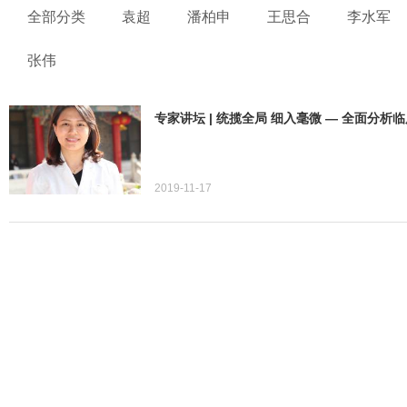
全部分类
袁超
潘柏申
王思合
李水军
张伟
专家讲坛 | 统揽全局 细入毫微 — 全面分析
2019-11-17